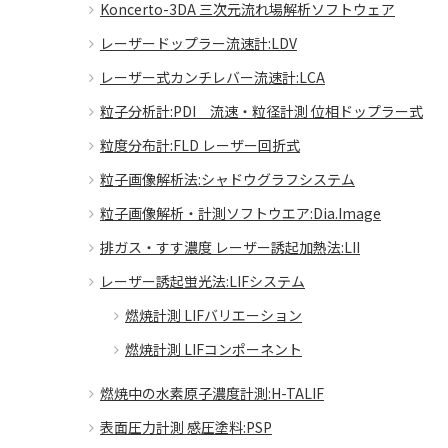
Koncerto-3DA 三次元流れ場解析ソフトウェア
レーザードップラー流速計:LDV
レーザー式カンチレバー流速計:LCA
粒子分析計:PDI 流速・粒径計測 位相ドップラー式
粒度分布計:FLD レーザー回折式
粒子画像解析法:シャドウグラフシステム
粒子画像解析・計測ソフトウエア:Dia.Image
排ガス・すす濃度 レーザー誘起加熱法:LII
レーザー誘起蛍光法:LIFシステム
燃焼計測 LIFバリエーション
燃焼計測 LIFコンポーネント
燃焼中の水素原子濃度計測:H-TALIF
表面圧力計測 感圧塗料:PSP