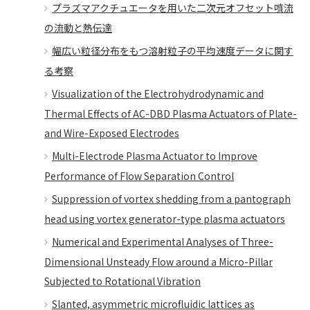
プラズマアクチュエータを用いた二次元オフセット噴流
の流動と熱伝達
幅広い粒径分布をもつ溶射粒子の平均速度データに関す
る考察
Visualization of the Electrohydrodynamic and
Thermal Effects of AC-DBD Plasma Actuators of Plate-
and Wire-Exposed Electrodes
Multi-Electrode Plasma Actuator to Improve
Performance of Flow Separation Control
Suppression of vortex shedding from a pantograph
head using vortex generator-type plasma actuators
Numerical and Experimental Analyses of Three-
Dimensional Unsteady Flow around a Micro-Pillar
Subjected to Rotational Vibration
Slanted, asymmetric microfluidic lattices as