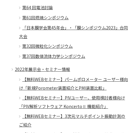
第64 回電池討論
第61回燃焼シンポジウム
「日本膜学会第45年会」・「膜シンポジウム2023」合同
大会
第32回微粒化シンポジウム
第37回数値流体力学シンポジウム
2022年展示会・セミナー情報
【無料WEBセミナー】パームポロメーター ユーザー様向
け「新規Porometer装置紹介とPMI装置比較」
【無料WEBセミナー】PIVユーザー、使用検討者様向け
「PIV解析ソフトウェア KoncertoⅡ 機能紹介」
【無料WEBセミナー】3次元マルチポイント振動計測の
ご紹介