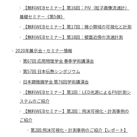
【無料WEBセミナー】第16回：PIV（粒子画像流速計）
基礎セミナー《第5弾》
【無料WEBセミナー】第17回：微小領域の可視化と計測
【無料WEBセミナー】第18回：壁面近傍の流速計測
2020年展示会・セミナー情報
第67回 応用物理学会 春季学術講演会
第57回 日本伝熱シンポジウム
日本顕微鏡学会 第76回学術講演会
【無料WEBセミナー】第1回：LED光源によるPIV計測シ
ステムのご紹介
【無料WEBセミナー】第2回：飛沫可視化・計測事例の
ご紹介
第2回:飛沫可視化・計測事例のご紹介【レポート】