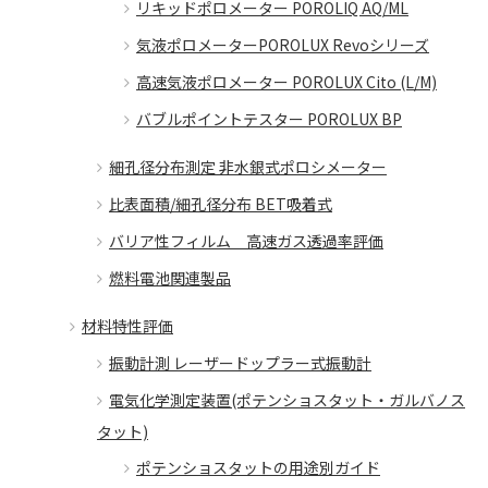
リキッドポロメーター POROLIQ AQ/ML
気液ポロメーターPOROLUX Revoシリーズ
高速気液ポロメーター POROLUX Cito (L/M)
バブルポイントテスター POROLUX BP
細孔径分布測定 非水銀式ポロシメーター
比表面積/細孔径分布 BET吸着式
バリア性フィルム 高速ガス透過率評価
燃料電池関連製品
材料特性評価
振動計測 レーザードップラー式振動計
電気化学測定装置(ポテンショスタット・ガルバノス
タット)
ポテンショスタットの用途別ガイド