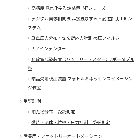
高精度 電気化学測定装置 IM7シリーズ
デジタル画像相関法 非接触ひずみ・変位計測:DICシ
ステム
垂直圧力分布・せん断応力計測 感圧フィルム
ナノインデンター
充放電試験装置（バッテリーテスター）/ ポータブル
型
結晶欠陥検出装置 フォトルミネッセンスイメージン
グ装置
受託計測
細孔径分布 受託測定
燃焼・流体・粒径・圧力計測 受託測定
産業用・ファクトリーオートメーション