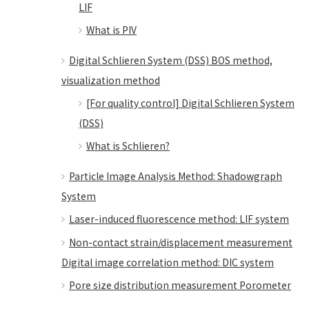
LIF
What is PIV
Digital Schlieren System (DSS) BOS method,
visualization method
[For quality control] Digital Schlieren System
(DSS)
What is Schlieren?
Particle Image Analysis Method: Shadowgraph
System
Laser-induced fluorescence method: LIF system
Non-contact strain/displacement measurement
Digital image correlation method: DIC system
Pore ​​size distribution measurement Porometer