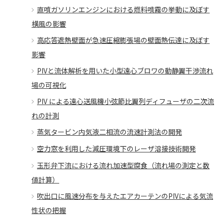
直噴ガソリンエンジンにおける燃料噴霧の挙動に及ぼす
横風の影響
高応答遮熱壁面が急速圧縮膨張場の壁面熱伝達に及ぼす
影響
PIVと流体解析を用いた小型遠心ブロワの動静翼干渉流れ
場の可視化
PIV による遠心送風機小弦節比翼列ディフューザの二次流
れの計測
蒸気タービン内気液二相流の流速計測法の開発
空力窓を利用した減圧環境下のレーザ溶接技術開発
玉形弁下流における流れ加速型腐食（流れ場の測定と数
値計算）
吹出口に風速分布を与えたエアカーテンのPIVによる気流
性状の把握