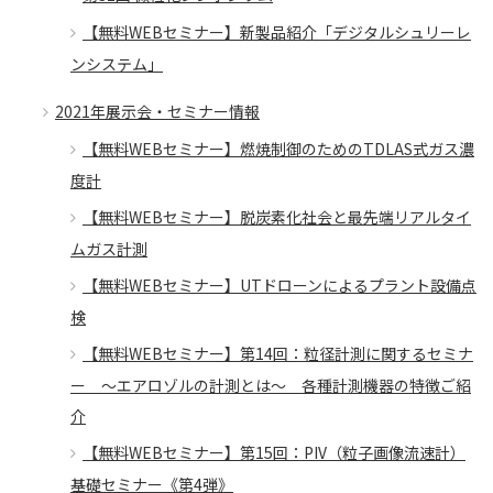
【無料WEBセミナー】新製品紹介「デジタルシュリーレ
ンシステム」
2021年展示会・セミナー情報
【無料WEBセミナー】燃焼制御のためのTDLAS式ガス濃
度計
【無料WEBセミナー】脱炭素化社会と最先端リアルタイ
ムガス計測
【無料WEBセミナー】UTドローンによるプラント設備点
検
【無料WEBセミナー】第14回：粒径計測に関するセミナ
ー ～エアロゾルの計測とは〜 各種計測機器の特徴ご紹
介
【無料WEBセミナー】第15回：PIV（粒子画像流速計）
基礎セミナー《第4弾》