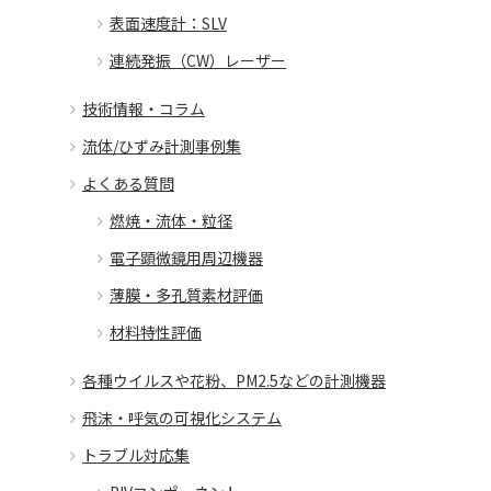
表面速度計：SLV
連続発振（CW）レーザー
技術情報・コラム
流体/ひずみ計測事例集
よくある質問
燃焼・流体・粒径
電子顕微鏡用周辺機器
薄膜・多孔質素材評価
材料特性評価
各種ウイルスや花粉、PM2.5などの計測機器
飛沫・呼気の可視化システム
トラブル対応集