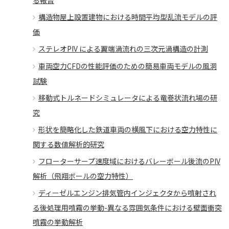
る報告
構造物屋上設置建物における時間平均型乱流モデルの評
価
ステレオPIV による翼端渦流れの三次元渦構造の計測
車両空力CFDの性能評価のための簡易車両モデルの風洞
試験
移動式トルネードシミュレータによる竜巻状流れ場の研
究
形状を簡略化した鉄道車両の横風下における空力特性に
関する数値解析的研究
フローターサープ速度域におけるバレーボール後流のPIV
解析（飛翔ボールの空力特性）
ディーゼルエンジン排気管内インジェクタから噴射され
る後処理用噴霧の挙動-異なる雰囲気条件における壁面衝突
噴霧の挙動解析