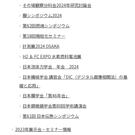
その場観察分科会2024年研究討論会
膜シンポジウム2024
第62回燃焼シンポジウム
第18回微粒化セミナー
計測展2024 OSAKA
H2 ＆ FC EXPO 水素燃料電池展
日本流体力学会 年会 2024
日本機械学会 講習会「DIC（デジタル画像相関法）の基
礎と応用」
日本膜学会「第46年会」
日本顕微鏡学会第80回学術講演会
第61回 日本伝熱シンポジウム
2023年展示会・セミナー情報