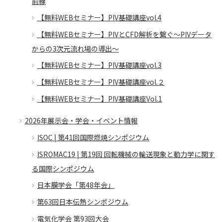
前線
【無料WEBセミナー】PIV基礎講座vol.4
【無料WEBセミナー】PIVとCFD解析を繋ぐ～PIVデータ
からの3次元流れ場の導出～
【無料WEBセミナー】PIV基礎講座vol.3
【無料WEBセミナー】PIV基礎講座vol.２
【無料WEBセミナー】PIV基礎講座Vol.1
2026年展示会・学会・イベント情報
ISOC | 第41回国際燃焼シンポジウム
ISROMAC19 | 第19回 回転機械の輸送現象と動力学に関す
る国際シンポジウム
日本膜学会「第48年会」
第63回日本伝熱シンポジウム
電気化学会 第93回大会