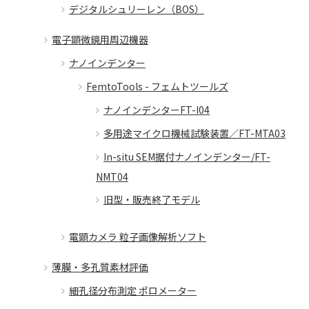
デジタルシュリーレン（BOS）
電子顕微鏡用周辺機器
ナノインデンター
FemtoTools - フェムトツールズ
ナノインデンターFT-I04
多用途マイクロ機械試験装置／FT-MTA03
In-situ SEM据付ナノインデンター/FT-
NMT04
旧型・販売終了モデル
電顕カメラ 粒子画像解析ソフト
薄膜・多孔質素材評価
細孔径分布測定 ポロメーター