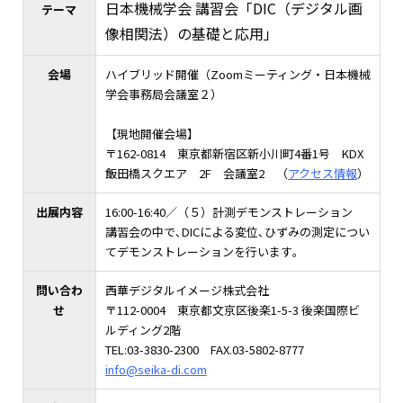
日本機械学会 講習会「DIC（デジタル画
テーマ
像相関法）の基礎と応用」
会場
ハイブリッド開催（Zoomミーティング・日本機械
学会事務局会議室２）
【現地開催会場】
〒162-0814 東京都新宿区新小川町4番1号 KDX
飯田橋スクエア 2F 会議室2 （
アクセス情報
）
出展内容
16:00-16:40／（５）計測デモンストレーション
講習会の中で､DICによる変位､ひずみの測定につい
てデモンストレーションを行います｡
問い合わ
西華デジタルイメージ株式会社
せ
〒112-0004 東京都文京区後楽1-5-3 後楽国際ビ
ルディング2階
TEL:03-3830-2300 FAX.03-5802-8777
info@seika-di.com