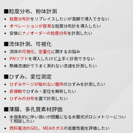
■粒度分布、粉体計測
粒度分布計
をリプレイスしたいが高額で導入できない
オペレーションが容易
な粒度分布計を導入したい
安価に
ナノオーダーの粒度分布
を計測したい
■流体計測、可視化
流体の
可視化、定量化
に関するお悩み
PIVソフト
を導入したけど上手く計測できない
熱線流速計でうまく測れない流速を計測したい
■ひずみ、変位測定
ひずみゲージが貼れない箇所
のひずみを計測したい
非接触
でひずみ・変位を解析したい
ひずみの分布
を面で計測したい
■薄膜、多孔質素材評価
水俣条約に伴い扱いが困難になる水銀式ポロシメトリーについ
て相談したい
燃料電池のGDL、MEAのガス
の拡散性能を評価したい