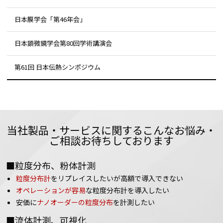
日本膜学会「第46年会」
日本顕微鏡学会第80回学術講演会
第61回 日本伝熱シンポジウム
当社製品・サービスに関するこんなお悩み・
ご相談お待ちしております
■粒度分布、粉体計測
粒度分布計
をリプレイスしたいが高額で導入できない
オペレーションが容易
な粒度分布計を導入したい
安価に
ナノオーダーの粒度分布
を計測したい
■流体計測、可視化