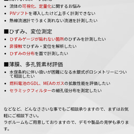
流体の
可視化、定量化
に関するお悩み
PIVソフト
を導入したけど上手く計測できない
熱線流速計でうまく測れない流速を計測したい
■ひずみ、変位測定
ひずみゲージが貼れない箇所
のひずみを計測したい
非接触
でひずみ・変位を解析したい
ひずみの分布
を面で計測したい
■薄膜、多孔質素材評価
水俣条約に伴い扱いが困難になる水銀式ポロシメトリーについ
て相談したい
燃料電池のGDL、MEAのガス
の拡散性能を評価したい
セラミックフィルター
の細孔径分布を測定したい
などなど、どんなささいな事でもご相談承りますので、まずはお気
軽にご相談下さい。
ラボルームもご用意しておりますので、デモや製品の見学も承りま
す。