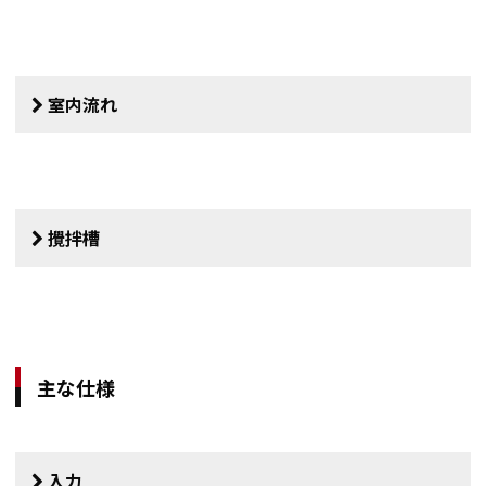
室内流れ
攪拌槽
主な仕様
入力