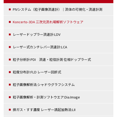
PIVシステム（粒子画像流速計）｜流体の可視化・流速計測
Koncerto-3DA 三次元流れ場解析ソフトウェア
レーザードップラー流速計:LDV
レーザー式カンチレバー流速計:LCA
粒子分析計:PDI 流速・粒径計測 位相ドップラー式
粒度分布計:FLD レーザー回折式
粒子画像解析法:シャドウグラフシステム
粒子画像解析・計測ソフトウエア:Dia.Image
排ガス・すす濃度 レーザー誘起加熱法:LII