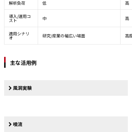
解析負荷
低
高
導入/運用コ
中
高
スト
適用シナリ
研究/産業の幅広い場面
高
オ
主な活用例
風洞実験
噴流