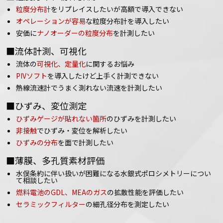
粒度分布計
をリプレイスしたいが高額で導入できない
オペレーションが容易
な粒度分布計を導入したい
安価に
ナノオーダーの粒度分布
を計測したい
■流体計測、可視化
流体の
可視化、定量化
に関するお悩み
PIVソフト
を導入したけど上手く計測できない
熱線流速計でうまく測れない流速を計測したい
■ひずみ、変位測定
ひずみゲージが貼れない箇所
のひずみを計測したい
非接触
でひずみ・変位を解析したい
ひずみの分布
を面で計測したい
■薄膜、多孔質素材評価
水俣条約に伴い扱いが困難になる水銀式ポロシメトリーについ
て相談したい
燃料電池のGDL、MEAのガス
の拡散性能を評価したい
セラミックフィルター
の細孔径分布を測定したい