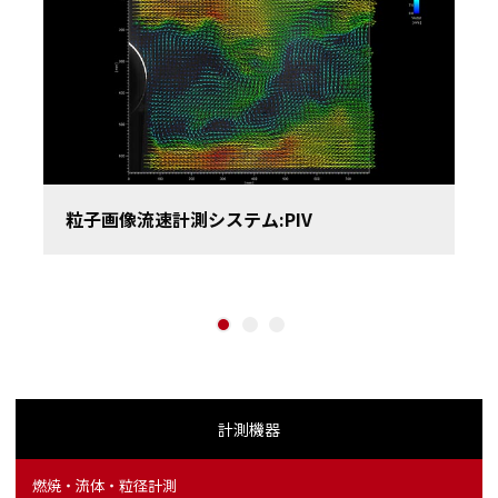
Previous
粒子画像流速計測システム:PIV
1
2
3
計測機器
燃焼・流体・粒径計測