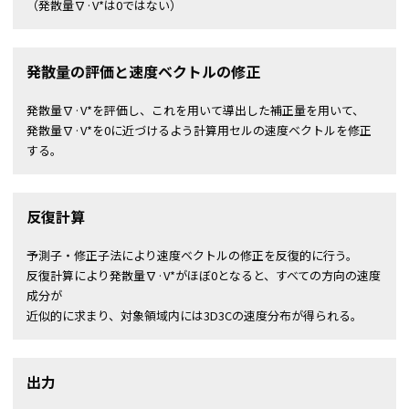
（発散量∇·V*は0ではない）
発散量の評価と速度ベクトルの修正
発散量∇·V*を評価し、これを用いて導出した補正量を用いて、
発散量∇·V*を0に近づけるよう計算用セルの速度ベクトルを修正
する。
反復計算
予測子・修正子法により速度ベクトルの修正を反復的に行う。
反復計算により発散量∇·V*がほぼ0となると、すべての方向の速度
成分が
近似的に求まり、対象領域内には3D3Cの速度分布が得られる。
出力