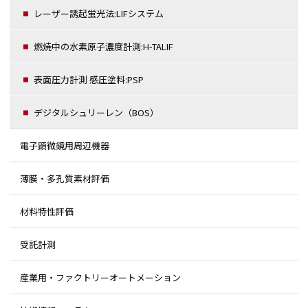
レーザー誘起蛍光法:LIFシステム
燃焼中の水素原子濃度計測:H-TALIF
表面圧力計測 感圧塗料:PSP
デジタルシュリーレン（BOS）
電子顕微鏡用周辺機器
薄膜・多孔質素材評価
材料特性評価
受託計測
産業用・ファクトリーオートメーション