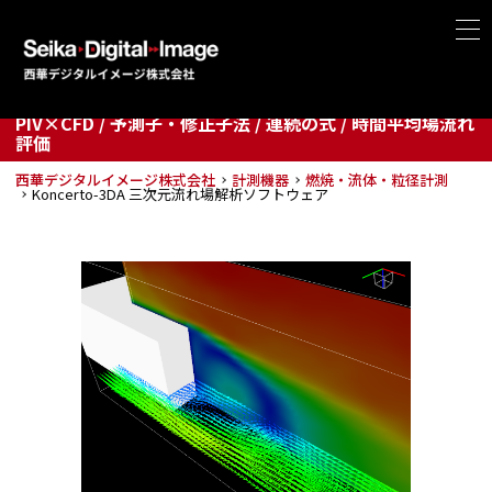
Koncerto-3DA
2次元PIVデータからの3次元流れ場の導出
PIV×CFD / 予測子・修正子法 / 連続の式 / 時間平均場流れ
評価
西華デジタルイメージ株式会社
計測機器
燃焼・流体・粒径計測
Koncerto-3DA 三次元流れ場解析ソフトウェア