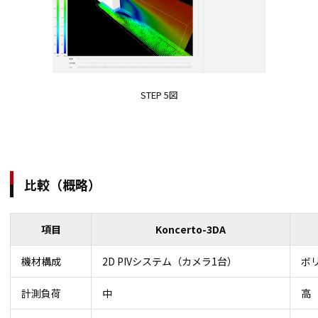
STEP 5図
比較（概略）
項目
Koncerto-3DA
機材構成
2D PIVシステム（カメラ1台）
ボリ
計測負荷
中
高