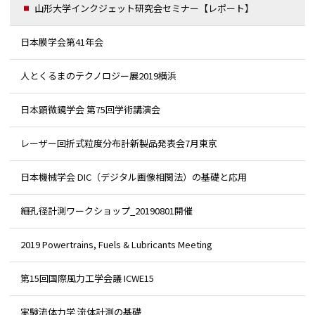
山形大学インクジェット研究会セミナー【レポート】
日本膜学会第41年会
人とくるまのテクノロジー展2019横浜
日本顕微鏡学会 第75回学術講演会
レーザー回折式粒度分布計新製品発表会7月東京
日本機械学会 DIC（デジタル画像相関法）の基礎と応用
細孔径計測ワークショップ_20190801開催
2019 Powertrains, Fuels & Lubricants Meeting
第15回国際風力工学会議 ICWE15
実験流体力学 流体計測の基礎