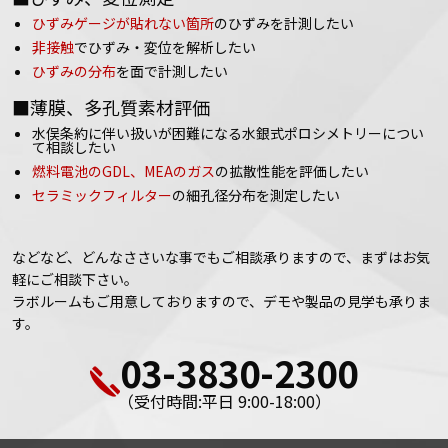
ひずみゲージが貼れない箇所
のひずみを計測したい
非接触
でひずみ・変位を解析したい
ひずみの分布
を面で計測したい
■薄膜、多孔質素材評価
水俣条約に伴い扱いが困難になる水銀式ポロシメトリーについ
て相談したい
燃料電池のGDL、MEAのガス
の拡散性能を評価したい
セラミックフィルター
の細孔径分布を測定したい
などなど、どんなささいな事でもご相談承りますので、まずはお気
軽にご相談下さい。
ラボルームもご用意しておりますので、デモや製品の見学も承りま
す。
03-3830-2300
（受付時間:平日 9:00-18:00）