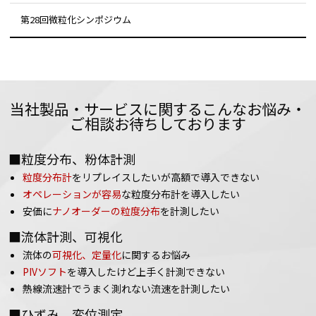
第28回微粒化シンポジウム
当社製品・サービスに関するこんなお悩み・
ご相談お待ちしております
■粒度分布、粉体計測
粒度分布計
をリプレイスしたいが高額で導入できない
オペレーションが容易
な粒度分布計を導入したい
安価に
ナノオーダーの粒度分布
を計測したい
■流体計測、可視化
流体の
可視化、定量化
に関するお悩み
PIVソフト
を導入したけど上手く計測できない
熱線流速計でうまく測れない流速を計測したい
■ひずみ、変位測定