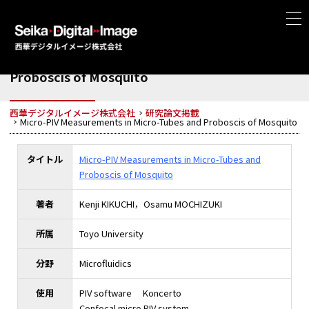
Micro-PIV Measurements in Micro-Tubes and
Proboscis of Mosquito
西華デジタルイメージ株式会社
研究論文掲載
Micro-PIV Measurements in Micro-Tubes and Proboscis of Mosquito
タイトル
Micro-PIV Measurements in Micro-Tubes and
Proboscis of Mosquito
著者
Kenji KIKUCHI，Osamu MOCHIZUKI
所属
Toyo University
分野
Microfluidics
使用
PIV software Koncerto
Confocal micro PIV system