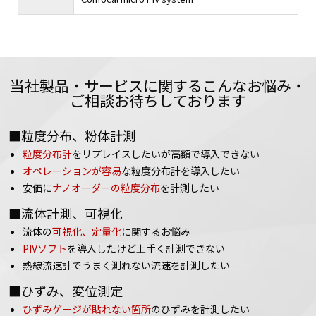
当社製品・サービスに関するこんなお悩み・
ご相談お待ちしております
■粒度分布、粉体計測
粒度分布計
をリプレイスしたいが高額で導入できない
オペレーションが容易
な粒度分布計を導入したい
安価に
ナノオーダーの粒度分布
を計測したい
■流体計測、可視化
流体の
可視化、定量化
に関するお悩み
PIVソフト
を導入したけど上手く計測できない
熱線流速計でうまく測れない流速を計測したい
■ひずみ、変位測定
ひずみゲージが貼れない箇所
のひずみを計測したい