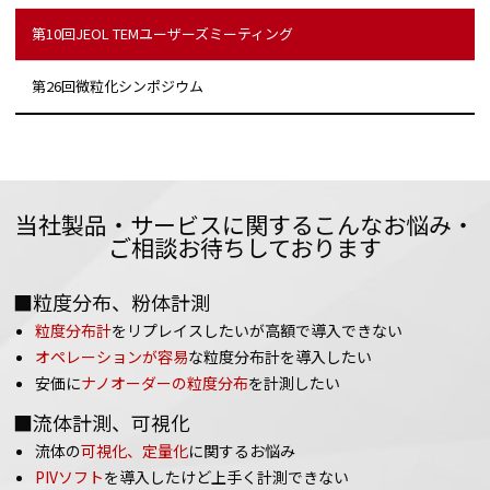
第10回JEOL TEMユーザーズミーティング
第26回微粒化シンポジウム
当社製品・サービスに関するこんなお悩み・
ご相談お待ちしております
■粒度分布、粉体計測
粒度分布計
をリプレイスしたいが高額で導入できない
オペレーションが容易
な粒度分布計を導入したい
安価に
ナノオーダーの粒度分布
を計測したい
■流体計測、可視化
流体の
可視化、定量化
に関するお悩み
PIVソフト
を導入したけど上手く計測できない