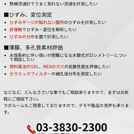
熱線流速計でうまく測れない流速を計測したい
■ひずみ、変位測定
ひずみゲージが貼れない箇所
のひずみを計測したい
非接触
でひずみ・変位を解析したい
ひずみの分布
を面で計測したい
■薄膜、多孔質素材評価
水俣条約に伴い扱いが困難になる水銀式ポロシメトリーについ
て相談したい
燃料電池のGDL、MEAのガス
の拡散性能を評価したい
セラミックフィルター
の細孔径分布を測定したい
などなど、どんなささいな事でもご相談承りますので、まずはお気
軽にご相談下さい。
ラボルームもご用意しておりますので、デモや製品の見学も承りま
す。
03-3830-2300