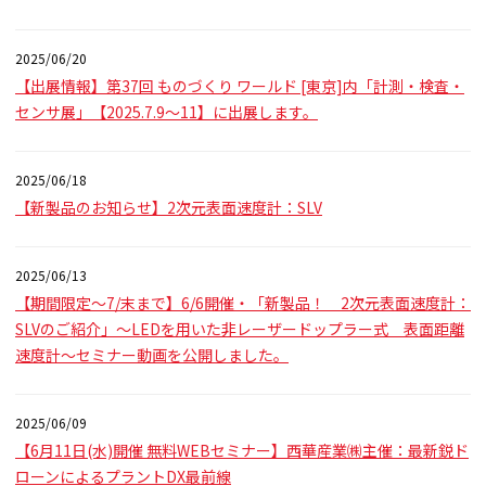
2025/06/20
【出展情報】第37回 ものづくり ワールド [東京]内「計測・検査・
センサ展」【2025.7.9～11】に出展します。
2025/06/18
【新製品のお知らせ】2次元表面速度計：SLV
2025/06/13
【期間限定～7/末まで】6/6開催・「新製品！ 2次元表面速度計：
SLVのご紹介」～LEDを用いた非レーザードップラー式 表面距離
速度計～セミナー動画を公開しました。
2025/06/09
【6月11日(水)開催 無料WEBセミナー】西華産業㈱主催：最新鋭ド
ローンによるプラントDX最前線