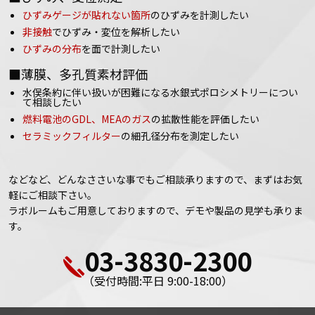
ひずみゲージが貼れない箇所
のひずみを計測したい
非接触
でひずみ・変位を解析したい
ひずみの分布
を面で計測したい
■薄膜、多孔質素材評価
水俣条約に伴い扱いが困難になる水銀式ポロシメトリーについ
て相談したい
燃料電池のGDL、MEAのガス
の拡散性能を評価したい
セラミックフィルター
の細孔径分布を測定したい
などなど、どんなささいな事でもご相談承りますので、まずはお気
軽にご相談下さい。
ラボルームもご用意しておりますので、デモや製品の見学も承りま
す。
03-3830-2300
（受付時間:平日 9:00-18:00）