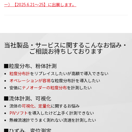
ー）【2025.6.21～25】に出展します。
当社製品・サービスに関するこんなお悩み・
ご相談お待ちしております
■粒度分布、粉体計測
粒度分布計
をリプレイスしたいが高額で導入できない
オペレーションが容易
な粒度分布計を導入したい
安価に
ナノオーダーの粒度分布
を計測したい
■流体計測、可視化
流体の
可視化、定量化
に関するお悩み
PIVソフト
を導入したけど上手く計測できない
熱線流速計でうまく測れない流速を計測したい
■ひずみ、変位測定