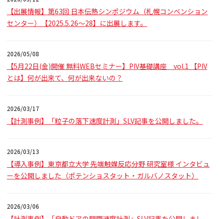
【出展情報】第63回 日本伝熱シンポジウム（札幌コンベンション
センター）【2025.5.26～28】に出展します。
2026/05/08
【5月22日(金)開催 無料WEBセミナー】PIV基礎講座 vol.1 【PIV
とは】何が出来て、何が出来ないの？
2026/03/17
【計測事例】「粒子の落下速度計測」SLV記事を公開しました。
2026/03/13
【導入事例】東京都立大学 先端触媒反応分野 研究室様 インタビュ
ーを公開しました（ポテンショスタット・ガルバノスタット）
2026/03/06
【計測事例】「自動ドアの開閉速度計測」SLV記事を公開しまし