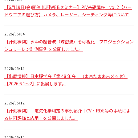
【6月19日(金)開催 無料WEBセミナー】PIV基礎講座 vol.2【ハー
ドウエアの選び方】カメラ、レーザー、シーディング等について
2026/06/04
【計測事例】水中の超音波（疎密波）を可視化｜プロジェクション
シュリーレン計測事例 を公開しました。
2026/05/15
【出展情報】日本膜学会「第 48 年会」（東京たま未来メッセ）
【2026.6.1～2】に出展します。
2026/05/12
【計測事例】「電気化学測定の事例紹介｜CV・RDE等の手法によ
る材料評価と応用」を公開しました。
2026/05/12