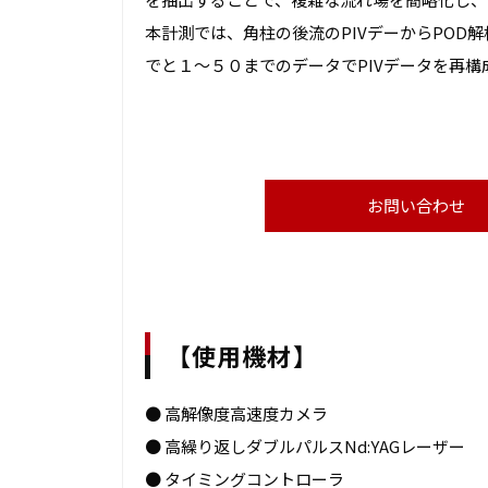
本計測では、角柱の後流のPIVデーからPO
でと１～５０までのデータでPIVデータを再構
お問い合わせ
【使用機材】
● 高解像度高速度カメラ
● 高繰り返しダブルパルスNd:YAGレーザー
● タイミングコントローラ