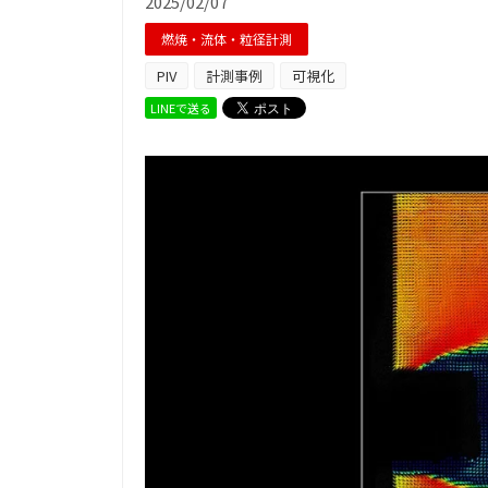
2025/02/07
燃焼・流体・粒径計測
PIV
計測事例
可視化
LINEで送る