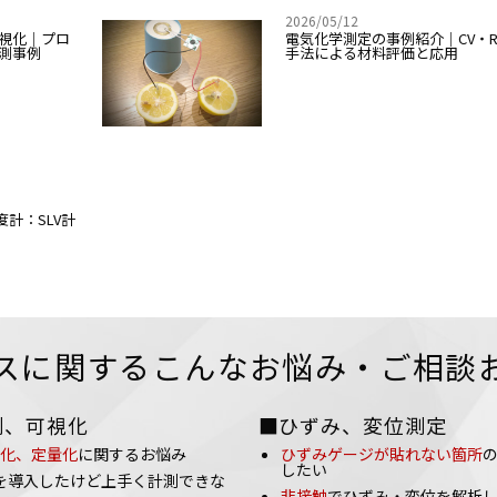
2026/05/12
視化｜プロ
電気化学測定の事例紹介｜CV・R
測事例
手法による材料評価と応用
度計：SLV計
スに関するこんなお悩み・ご相談
測、可視化
■ひずみ、変位測定
化、定量化
に関するお悩み
ひずみゲージが貼れない箇所
したい
を導入したけど上手く計測できな
非接触
でひずみ・変位を解析