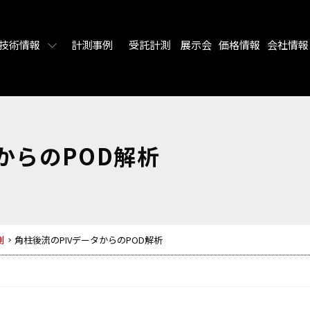
技術情報
計測事例
受託計測
展示会
価格情報
会社情報
からのPOD解析
測
角柱後流のPIVデータからのPOD解析