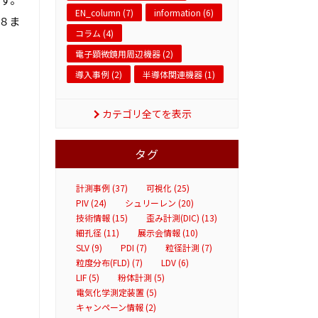
EN_column (7)
information (6)
８ま
コラム (4)
電子顕微鏡用周辺機器 (2)
導入事例 (2)
半導体関連機器 (1)
カテゴリ全てを表示
タグ
計測事例 (37)
可視化 (25)
PIV (24)
シュリーレン (20)
技術情報 (15)
歪み計測(DIC) (13)
細孔径 (11)
展示会情報 (10)
SLV (9)
PDI (7)
粒径計測 (7)
粒度分布(FLD) (7)
LDV (6)
LIF (5)
粉体計測 (5)
電気化学測定装置 (5)
キャンペーン情報 (2)