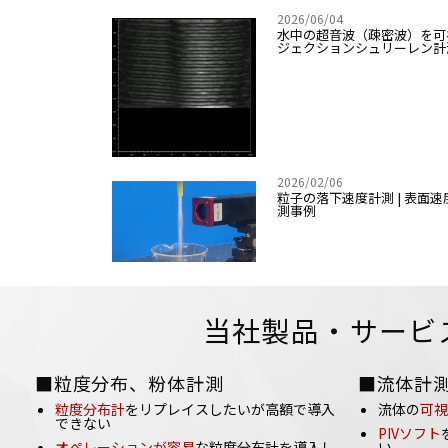
2026/06/04
水中の超音波（疎密波）を可
ジェクションシュリーレン計
2026/02/06
粒子の落下速度計測 | 表面速
測事例
当社製品・サービ
■粒度分布、粉体計測
■流体計
粒度分布計
をリプレイスしたいが高額で導入
流体の
可視
できない
PIVソフト
オペレーションが容易
な粒度分布計を導入し
い