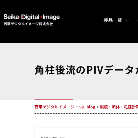
製品一覧
角柱後流のPIVデータ
西華デジタルイメージ
SDI blog
燃焼・流体・粒径計