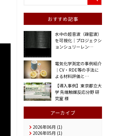
おすすめ記事
水中の超音波（疎密波）
を可視化｜プロジェクシ
ョンシュリーレン
…
電気化学測定の事例紹介
｜CV・RDE等の手法に
よる材料評価と
…
【導入事例】東京都立大
学 先端触媒反応分野 研
究室 様
アーカイブ
2026年06月 (1)
2026年05月 (1)