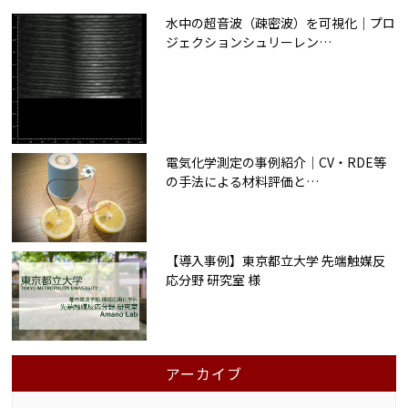
水中の超音波（疎密波）を可視化｜プロ
ジェクションシュリーレン
…
電気化学測定の事例紹介｜CV・RDE等
の手法による材料評価と
…
【導入事例】東京都立大学 先端触媒反
応分野 研究室 様
アーカイブ