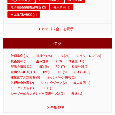
電子顕微鏡用周辺機器 (2)
導入事例 (2)
半導体関連機器 (1)
カテゴリ全てを表示
タグ
計測事例 (37)
可視化 (25)
PIV (24)
シュリーレン (20)
技術情報 (15)
歪み計測(DIC) (13)
細孔径 (11)
展示会情報 (10)
SLV (9)
PDI (7)
粒径計測 (7)
粒度分布(FLD) (7)
LDV (6)
LIF (5)
粉体計測 (5)
電気化学測定装置 (5)
キャンペーン情報 (2)
外観検査装置 (2)
シャドウグラフ (2)
導入事例 (2)
リークテスト (1)
PSP (1)
レーザー式カンチレバー流速計 LCA (1)
飛沫 (1)
全部見る