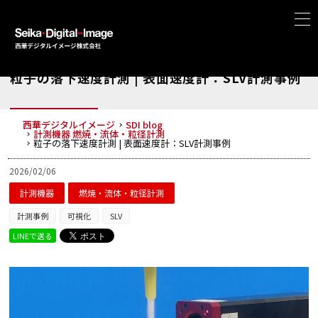
粒子の落下速度計測 | 表面速度計：SLV計測事例
西華デジタルイメージ
SDI blog
計測機器
燃焼・流体・粒径計測
粒子の落下速度計測 | 表面速度計：SLV計測事例
2026/02/06
計測機器
燃焼・流体・粒径計測
計測事例
可視化
SLV
LINEで送る