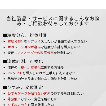
当社製品・サービスに関するこんなお悩
み・ご相談お待ちしております
■粒度分布、粉体計測
粒度分布計
をリプレイスしたいが高額で導入できない
オペレーションが容易
な粒度分布計を導入したい
安価に
ナノオーダーの粒度分布
を計測したい
■流体計測、可視化
流体の
可視化、定量化
に関するお悩み
PIVソフト
を導入したけど上手く計測できない
熱線流速計でうまく測れない流速を計測したい
■ひずみ、変位測定
ひずみゲージが貼れない箇所
のひずみを計測したい
非接触
でひずみ・変位を解析したい
ひずみの分布
を面で計測したい