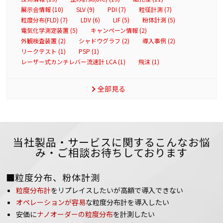
展示会情報 (10)
SLV (9)
PDI (7)
粒径計測 (7)
粒度分布(FLD) (7)
LDV (6)
LIF (5)
粉体計測 (5)
電気化学測定装置 (5)
キャンペーン情報 (2)
外観検査装置 (2)
シャドウグラフ (2)
導入事例 (2)
リークテスト (1)
PSP (1)
レーザー式カンチレバー流速計 LCA (1)
飛沫 (1)
全部見る
当社製品・サービスに関するこんなお悩
み・ご相談お待ちしております
■粒度分布、粉体計測
粒度分布計
をリプレイスしたいが高額で導入できない
オペレーションが容易
な粒度分布計を導入したい
安価に
ナノオーダーの粒度分布
を計測したい