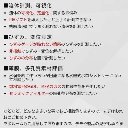
■流体計測、可視化
流体の
可視化、定量化
に関するお悩み
PIVソフト
を導入したけど上手く計測できない
熱線流速計でうまく測れない流速を計測したい
■ひずみ、変位測定
ひずみゲージが貼れない箇所
のひずみを計測したい
非接触
でひずみ・変位を解析したい
ひずみの分布
を面で計測したい
■薄膜、多孔質素材評価
水俣条約に伴い扱いが困難になる水銀式ポロシメトリーについ
て相談したい
燃料電池のGDL、MEAのガス
の拡散性能を評価したい
セラミックフィルター
の細孔径分布を測定したい
などなど、どんなささいな事でもご相談承りますので、まずはお気
軽にご相談下さい。
ラボルームもご用意しておりますので、デモや製品の見学も承りま