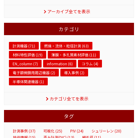
アーカイブ全てを表示
カテゴリ
計測機器 (71)
燃焼・流体・粒径計測 (63)
材料特性評価 (19)
薄膜・多孔質素材評価 (11)
EN_column (7)
information (6)
コラム (4)
電子顕微鏡用周辺機器 (2)
導入事例 (2)
半導体関連機器 (1)
カテゴリ全てを表示
タグ
計測事例 (37)
可視化 (25)
PIV (24)
シュリーレン (20)
技術情報 (15)
歪み計測(DIC) (13)
細孔径 (11)