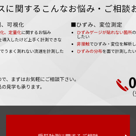
スに関するこんなお悩み・ご相談
測、可視化
■ひずみ、変位測定
化、定量化
に関するお悩み
ひずみゲージが貼れない箇所
したい
を導入したけど上手く計測できな
非接触
でひずみ・変位を解析
でうまく測れない流速を計測した
ひずみの分布
を面で計測した
ので、まずはお気軽にご相談下さい。
品の見学も承ります。
（
受託計測に関するご相談