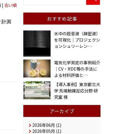
 |
古い順
おすすめ記事
ン計測
水中の超音波（疎密波）
を可視化｜プロジェクシ
ョンシュリーレン
…
電気化学測定の事例紹介
｜CV・RDE等の手法に
よる材料評価と
…
【導入事例】東京都立大
学 先端触媒反応分野 研
究室 様
アーカイブ
2026年06月 (1)
2026年05月 (1)