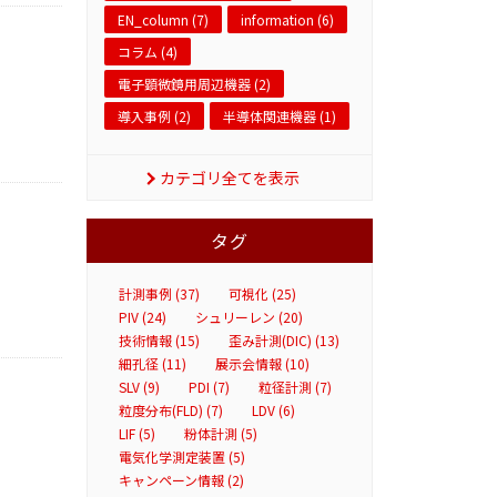
EN_column (7)
information (6)
コラム (4)
電子顕微鏡用周辺機器 (2)
導入事例 (2)
半導体関連機器 (1)
カテゴリ全てを表示
タグ
計測事例 (37)
可視化 (25)
PIV (24)
シュリーレン (20)
技術情報 (15)
歪み計測(DIC) (13)
細孔径 (11)
展示会情報 (10)
SLV (9)
PDI (7)
粒径計測 (7)
粒度分布(FLD) (7)
LDV (6)
LIF (5)
粉体計測 (5)
電気化学測定装置 (5)
キャンペーン情報 (2)