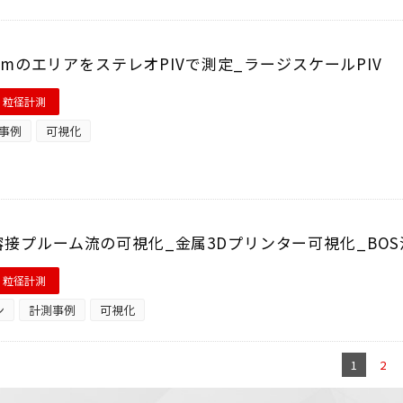
1.5mのエリアをステレオPIVで測定_ラージスケールPIV
・粒径計測
事例
可視化
接プルーム流の可視化_金属3Dプリンター可視化_BOS
・粒径計測
ン
計測事例
可視化
1
2