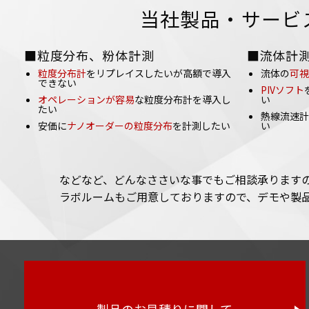
当社製品・サービ
■粒度分布、粉体計測
■流体計
粒度分布計
をリプレイスしたいが高額で導入
流体の
可視
できない
PIVソフト
オペレーションが容易
な粒度分布計を導入し
い
たい
熱線流速計
安価に
ナノオーダーの粒度分布
を計測したい
い
などなど、どんなささいな事でもご相談承ります
ラボルームもご用意しておりますので、デモや製
製品のお見積りに関して