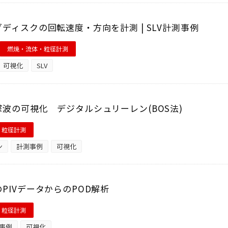
ディスクの回転速度・方向を計測 | SLV計測事例
燃焼・流体・粒径計測
可視化
SLV
波の可視化 デジタルシュリーレン(BOS法)
・粒径計測
ン
計測事例
可視化
PIVデータからのPOD解析
・粒径計測
事例
可視化