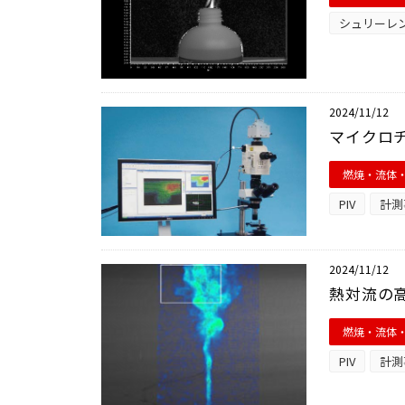
シュリーレ
2024/11/12
マイクロ
燃焼・流体
PIV
計測
2024/11/12
熱対流の高
燃焼・流体
PIV
計測