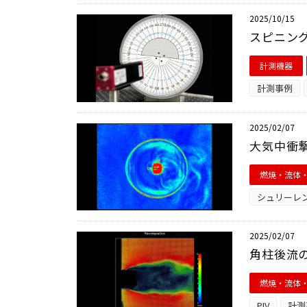
2025/10/15
スピニング
計測機器
計測事例
2025/02/07
大気中衝撃
燃焼・流体
シュリーレ
2025/02/07
角柱後流の
燃焼・流体
PIV
計測