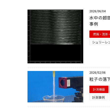
2026/06/04
水中の超
事例
燃焼・流体
シュリーレ
2026/02/06
粒子の落下
計測機器
計測事例