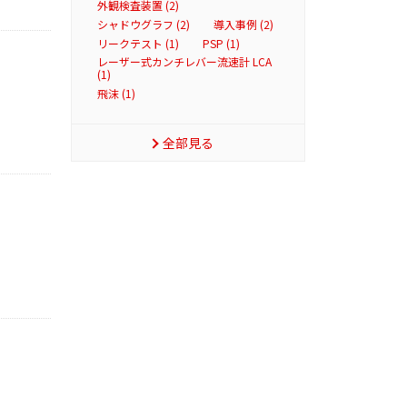
外観検査装置 (2)
シャドウグラフ (2)
導入事例 (2)
リークテスト (1)
PSP (1)
レーザー式カンチレバー流速計 LCA
(1)
飛沫 (1)
全部見る