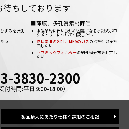
お待ちしております
■薄膜、多孔質素材評価
のひずみを計測
水俣条約に伴い扱いが困難になる水銀式ポロ
シメトリーについて相談したい
したい
燃料電池のGDL、MEAのガス
の拡散性能を評
価したい
い
セラミックフィルター
の細孔径分布を測定し
たい
03-3830-2300
受付時間:平日 9:00-18:00）
製品購入にあたり仕様や詳細のご相談