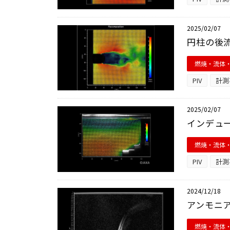
2025/02/07
円柱の後流
燃焼・流体
PIV
計測
2025/02/07
インデュー
燃焼・流体
PIV
計測
2024/12/18
アンモニア
燃焼・流体