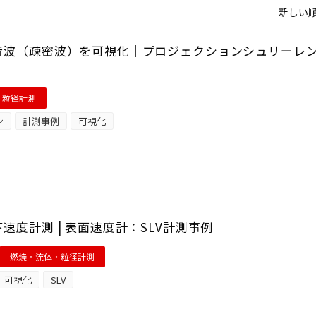
新しい順
音波（疎密波）を可視化｜プロジェクションシュリーレ
・粒径計測
ン
計測事例
可視化
速度計測 | 表面速度計：SLV計測事例
燃焼・流体・粒径計測
可視化
SLV