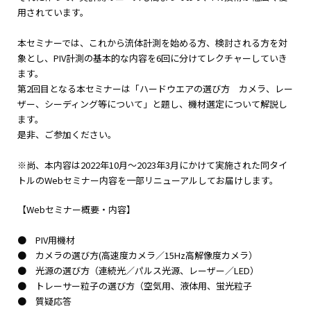
用されています。
本セミナーでは、これから流体計測を始める方、検討される方を対
象とし、PIV計測の基本的な内容を6回に分けてレクチャーしていき
ます。
第2回目となる本セミナーは「ハードウエアの選び方 カメラ、レー
ザー、シーディング等について」と題し、機材選定について解説し
ます。
是非、ご参加ください。
※尚、本内容は2022年10月～2023年3月にかけて実施された同タイ
トルのWebセミナー内容を一部リニューアルしてお届けします。
【Webセミナー概要・内容】
● PIV用機材
● カメラの選び方(高速度カメラ／15Hz高解像度カメラ）
● 光源の選び方（連続光／パルス光源、レーザー／LED）
● トレーサー粒子の選び方（空気用、液体用、蛍光粒子
● 質疑応答