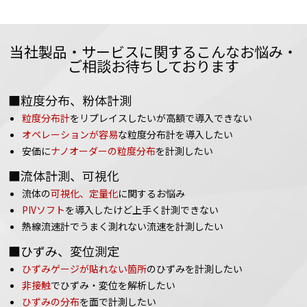
当社製品・サービスに関するこんなお悩み・
ご相談お待ちしております
■粒度分布、粉体計測
粒度分布計
をリプレイスしたいが高額で導入できない
オペレーションが容易
な粒度分布計を導入したい
安価に
ナノオーダーの粒度分布
を計測したい
■流体計測、可視化
流体の
可視化、定量化
に関するお悩み
PIVソフト
を導入したけど上手く計測できない
熱線流速計でうまく測れない流速を計測したい
■ひずみ、変位測定
ひずみゲージが貼れない箇所
のひずみを計測したい
非接触
でひずみ・変位を解析したい
ひずみの分布
を面で計測したい