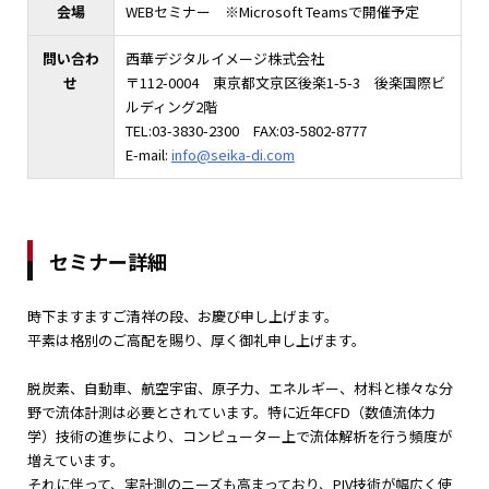
会場
WEBセミナー ※Microsoft Teamsで開催予定
問い合わ
西華デジタルイメージ株式会社
せ
〒112-0004 東京都文京区後楽1-5-3 後楽国際ビ
ルディング2階
TEL:03-3830-2300 FAX:03-5802-8777
E-mail:
info@seika-di.com
セミナー詳細
時下ますますご清祥の段、お慶び申し上げます。
平素は格別のご高配を賜り、厚く御礼申し上げます。
脱炭素、自動車、航空宇宙、原子力、エネルギー、材料と様々な分
野で流体計測は必要とされています。特に近年CFD（数値流体力
学）技術の進歩により、コンピューター上で流体解析を行う頻度が
増えています。
それに伴って、実計測のニーズも高まっており、PIV技術が幅広く使