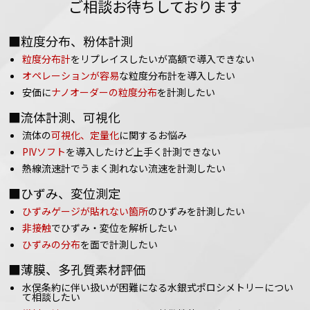
ご相談お待ちしております
■粒度分布、粉体計測
粒度分布計
をリプレイスしたいが高額で導入できない
オペレーションが容易
な粒度分布計を導入したい
安価に
ナノオーダーの粒度分布
を計測したい
■流体計測、可視化
流体の
可視化、定量化
に関するお悩み
PIVソフト
を導入したけど上手く計測できない
熱線流速計でうまく測れない流速を計測したい
■ひずみ、変位測定
ひずみゲージが貼れない箇所
のひずみを計測したい
非接触
でひずみ・変位を解析したい
ひずみの分布
を面で計測したい
■薄膜、多孔質素材評価
水俣条約に伴い扱いが困難になる水銀式ポロシメトリーについ
て相談したい