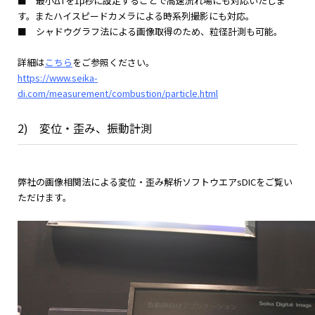
■ 最小ΔTを1μ秒に設定することで高速流れ場にも対応いたしま
す。またハイスピードカメラによる時系列撮影にも対応。
■ シャドウグラフ法による画像取得のため、粒径計測も可能。
詳細は
こちら
をご参照ください。
https://www.seika-
di.com/measurement/combustion/particle.html
2) 変位・歪み、振動計測
弊社の画像相関法による変位・歪み解析ソフトウエアsDICをご覧い
ただけます。