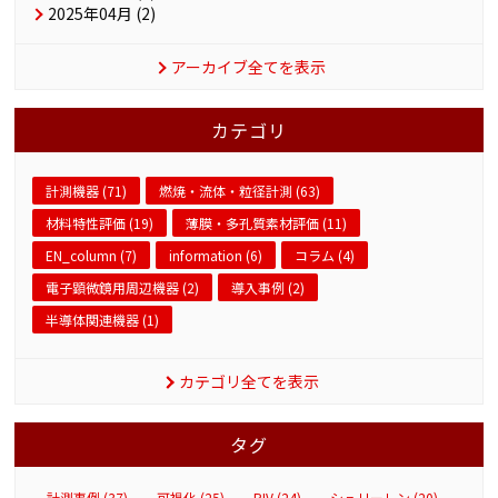
2025年04月 (2)
アーカイブ全てを表示
カテゴリ
計測機器 (71)
燃焼・流体・粒径計測 (63)
材料特性評価 (19)
薄膜・多孔質素材評価 (11)
EN_column (7)
information (6)
コラム (4)
電子顕微鏡用周辺機器 (2)
導入事例 (2)
半導体関連機器 (1)
カテゴリ全てを表示
タグ
計測事例 (37)
可視化 (25)
PIV (24)
シュリーレン (20)