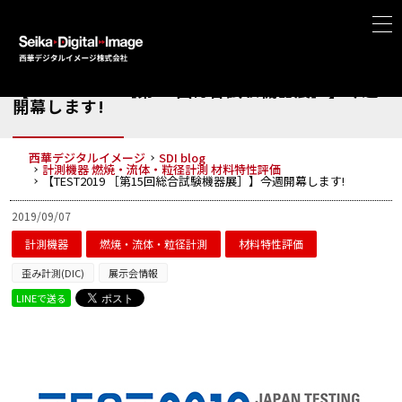
【TEST2019 ［第15回総合試験機器展］】今週
開幕します!
西華デジタルイメージ
SDI blog
計測機器
燃焼・流体・粒径計測
材料特性評価
【TEST2019 ［第15回総合試験機器展］】今週開幕します!
2019/09/07
計測機器
燃焼・流体・粒径計測
材料特性評価
歪み計測(DIC)
展示会情報
LINEで送る