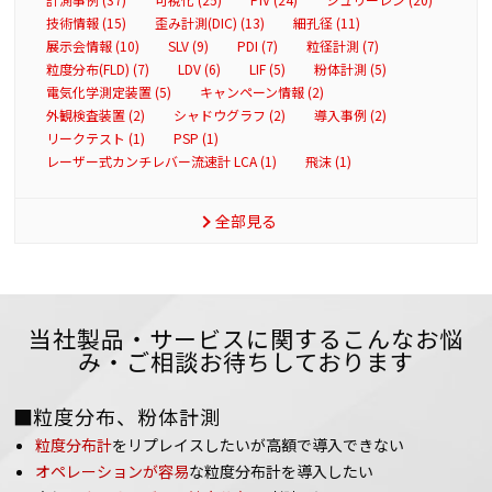
技術情報 (15)
歪み計測(DIC) (13)
細孔径 (11)
展示会情報 (10)
SLV (9)
PDI (7)
粒径計測 (7)
粒度分布(FLD) (7)
LDV (6)
LIF (5)
粉体計測 (5)
電気化学測定装置 (5)
キャンペーン情報 (2)
外観検査装置 (2)
シャドウグラフ (2)
導入事例 (2)
リークテスト (1)
PSP (1)
レーザー式カンチレバー流速計 LCA (1)
飛沫 (1)
全部見る
当社製品・サービスに関するこんなお悩
み・ご相談お待ちしております
■粒度分布、粉体計測
粒度分布計
をリプレイスしたいが高額で導入できない
オペレーションが容易
な粒度分布計を導入したい