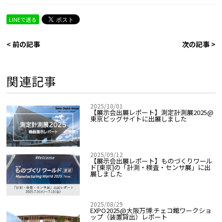
LINEで送る
< 前の記事
次の記事 >
関連記事
2025/10/01
【展示会出展レポート】測定計測展2025@
東京ビッグサイトに出展しました
2025/09/12
【展示会出展レポート】ものづくりワール
ド[東京]の「計測・検査・センサ展」に出
展しました
2025/08/29
EXPO2025@大阪万博:チェコ館ワークショ
ップ（装置貸出）レポート