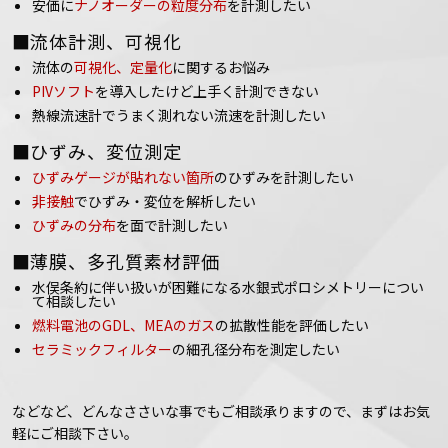
安価に
ナノオーダーの粒度分布
を計測したい
■流体計測、可視化
流体の
可視化、定量化
に関するお悩み
PIVソフト
を導入したけど上手く計測できない
熱線流速計でうまく測れない流速を計測したい
■ひずみ、変位測定
ひずみゲージが貼れない箇所
のひずみを計測したい
非接触
でひずみ・変位を解析したい
ひずみの分布
を面で計測したい
■薄膜、多孔質素材評価
水俣条約に伴い扱いが困難になる水銀式ポロシメトリーについ
て相談したい
燃料電池のGDL、MEAのガス
の拡散性能を評価したい
セラミックフィルター
の細孔径分布を測定したい
などなど、どんなささいな事でもご相談承りますので、まずはお気
軽にご相談下さい。