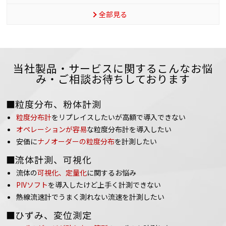
全部見る
当社製品・サービスに関するこんなお悩
み・ご相談お待ちしております
■粒度分布、粉体計測
粒度分布計
をリプレイスしたいが高額で導入できない
オペレーションが容易
な粒度分布計を導入したい
安価に
ナノオーダーの粒度分布
を計測したい
■流体計測、可視化
流体の
可視化、定量化
に関するお悩み
PIVソフト
を導入したけど上手く計測できない
熱線流速計でうまく測れない流速を計測したい
■ひずみ、変位測定