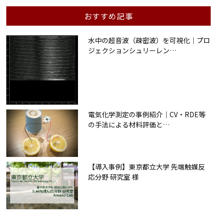
おすすめ記事
水中の超音波（疎密波）を可視化｜プロ
ジェクションシュリーレン
…
電気化学測定の事例紹介｜CV・RDE等
の手法による材料評価と
…
【導入事例】東京都立大学 先端触媒反
応分野 研究室 様