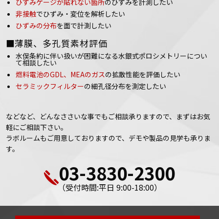
ひずみゲージが貼れない箇所
のひずみを計測したい
非接触
でひずみ・変位を解析したい
ひずみの分布
を面で計測したい
■薄膜、多孔質素材評価
水俣条約に伴い扱いが困難になる水銀式ポロシメトリーについ
て相談したい
燃料電池のGDL、MEAのガス
の拡散性能を評価したい
セラミックフィルター
の細孔径分布を測定したい
などなど、どんなささいな事でもご相談承りますので、まずはお気
軽にご相談下さい。
ラボルームもご用意しておりますので、デモや製品の見学も承りま
す。
03-3830-2300
（受付時間:平日 9:00-18:00）