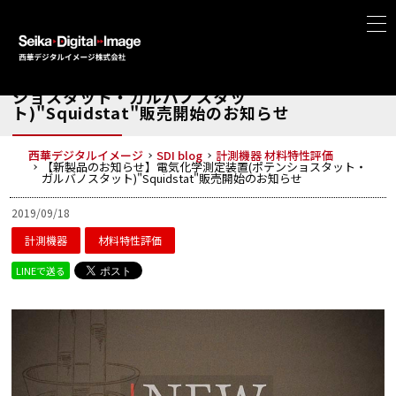
【新製品のお知らせ】電気化学測定装置(ポテン
ショスタット・ガルバノスタッ
ト)"Squidstat"販売開始のお知らせ
西華デジタルイメージ
SDI blog
計測機器
材料特性評価
【新製品のお知らせ】電気化学測定装置(ポテンショスタット・
ガルバノスタット)"Squidstat"販売開始のお知らせ
2019/09/18
計測機器
材料特性評価
LINEで送る