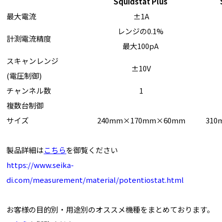
Squidstat Plus
最大電流
±1A
レンジの0.1%
計測電流精度
最大100pA
スキャンレンジ
±10V
(
電圧制御
)
チャンネル数
1
複数台制御
サイズ
240mm×170mm×60mm
310
製品詳細は
こちら
を御覧ください
https://www.seika-
di.com/measurement/material/potentiostat.html
お客様の目的別・用途別のオススメ機種をまとめております。