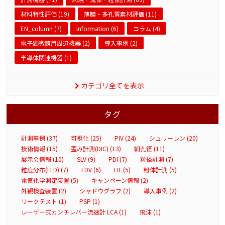
材料特性評価 (19)
薄膜・多孔質素材評価 (11)
EN_column (7)
information (6)
コラム (4)
電子顕微鏡用周辺機器 (2)
導入事例 (2)
半導体関連機器 (1)
カテゴリ全てを表示
タグ
計測事例 (37)
可視化 (25)
PIV (24)
シュリーレン (20)
技術情報 (15)
歪み計測(DIC) (13)
細孔径 (11)
展示会情報 (10)
SLV (9)
PDI (7)
粒径計測 (7)
粒度分布(FLD) (7)
LDV (6)
LIF (5)
粉体計測 (5)
電気化学測定装置 (5)
キャンペーン情報 (2)
外観検査装置 (2)
シャドウグラフ (2)
導入事例 (2)
リークテスト (1)
PSP (1)
レーザー式カンチレバー流速計 LCA (1)
飛沫 (1)