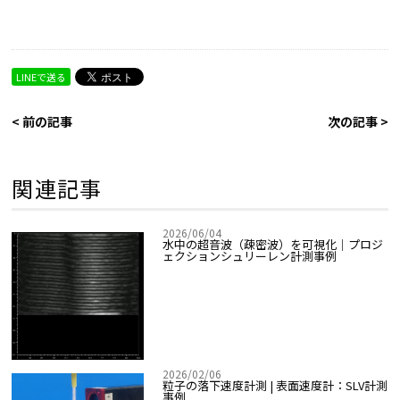
LINEで送る
< 前の記事
次の記事 >
関連記事
2026/06/04
水中の超音波（疎密波）を可視化｜プロジ
ェクションシュリーレン計測事例
2026/02/06
粒子の落下速度計測 | 表面速度計：SLV計測
事例