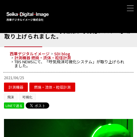
TBS NEWSにて、「呼気飛沫可視化システム」が
取り上げられました。
西華デジタルイメージ
SDI blog
計測機器
燃焼・流体・粒径計測
TBS NEWSにて、「呼気飛沫可視化システム」が取り上げられ
ました。
2021/06/25
計測機器
燃焼・流体・粒径計測
飛沫
可視化
LINEで送る