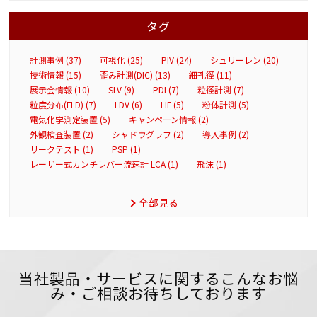
タグ
計測事例 (37)
可視化 (25)
PIV (24)
シュリーレン (20)
技術情報 (15)
歪み計測(DIC) (13)
細孔径 (11)
展示会情報 (10)
SLV (9)
PDI (7)
粒径計測 (7)
粒度分布(FLD) (7)
LDV (6)
LIF (5)
粉体計測 (5)
電気化学測定装置 (5)
キャンペーン情報 (2)
外観検査装置 (2)
シャドウグラフ (2)
導入事例 (2)
リークテスト (1)
PSP (1)
レーザー式カンチレバー流速計 LCA (1)
飛沫 (1)
全部見る
当社製品・サービスに関するこんなお悩
み・ご相談お待ちしております