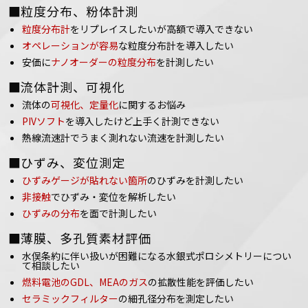
■粒度分布、粉体計測
粒度分布計
をリプレイスしたいが高額で導入できない
オペレーションが容易
な粒度分布計を導入したい
安価に
ナノオーダーの粒度分布
を計測したい
■流体計測、可視化
流体の
可視化、定量化
に関するお悩み
PIVソフト
を導入したけど上手く計測できない
熱線流速計でうまく測れない流速を計測したい
■ひずみ、変位測定
ひずみゲージが貼れない箇所
のひずみを計測したい
非接触
でひずみ・変位を解析したい
ひずみの分布
を面で計測したい
■薄膜、多孔質素材評価
水俣条約に伴い扱いが困難になる水銀式ポロシメトリーについ
て相談したい
燃料電池のGDL、MEAのガス
の拡散性能を評価したい
セラミックフィルター
の細孔径分布を測定したい