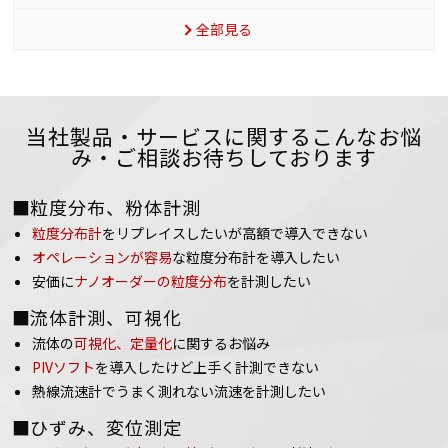
全部見る
当社製品・サービスに関するこんなお悩
み・ご相談お待ちしております
■粒度分布、粉体計測
粒度分布計
をリプレイスしたいが高額で導入できない
オペレーションが容易
な粒度分布計を導入したい
安価に
ナノオーダーの粒度分布
を計測したい
■流体計測、可視化
流体の
可視化、定量化
に関するお悩み
PIVソフト
を導入したけど上手く計測できない
熱線流速計でうまく測れない流速を計測したい
■ひずみ、変位測定