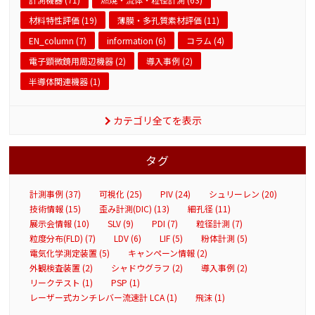
材料特性評価 (19)
薄膜・多孔質素材評価 (11)
EN_column (7)
information (6)
コラム (4)
電子顕微鏡用周辺機器 (2)
導入事例 (2)
半導体関連機器 (1)
カテゴリ全てを表示
タグ
計測事例 (37)
可視化 (25)
PIV (24)
シュリーレン (20)
技術情報 (15)
歪み計測(DIC) (13)
細孔径 (11)
展示会情報 (10)
SLV (9)
PDI (7)
粒径計測 (7)
粒度分布(FLD) (7)
LDV (6)
LIF (5)
粉体計測 (5)
電気化学測定装置 (5)
キャンペーン情報 (2)
外観検査装置 (2)
シャドウグラフ (2)
導入事例 (2)
リークテスト (1)
PSP (1)
レーザー式カンチレバー流速計 LCA (1)
飛沫 (1)