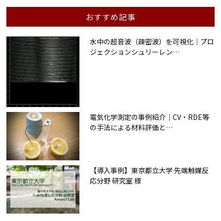
おすすめ記事
水中の超音波（疎密波）を可視化｜プロ
ジェクションシュリーレン
…
電気化学測定の事例紹介｜CV・RDE等
の手法による材料評価と
…
【導入事例】東京都立大学 先端触媒反
応分野 研究室 様