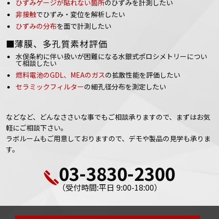
ひずみゲージが貼れない箇所
のひずみを計測したい
非接触
でひずみ・変位を解析したい
ひずみの分布
を面で計測したい
■薄膜、多孔質素材評価
水俣条約に伴い扱いが困難になる水銀式ポロシメトリーについ
て相談したい
燃料電池のGDL、MEAのガス
の拡散性能を評価したい
セラミックフィルター
の細孔径分布を測定したい
などなど、どんなささいな事でもご相談承りますので、まずはお気
軽にご相談下さい。
ラボルームもご用意しておりますので、デモや製品の見学も承りま
す。
03-3830-2300
（受付時間:平日 9:00-18:00）