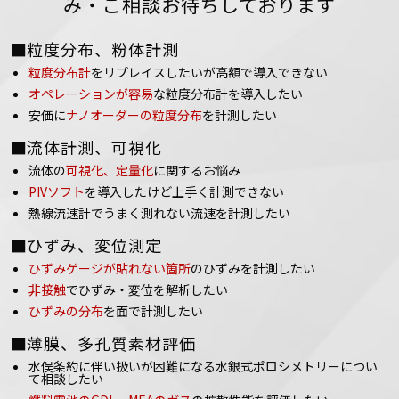
み・ご相談お待ちしております
■粒度分布、粉体計測
粒度分布計
をリプレイスしたいが高額で導入できない
オペレーションが容易
な粒度分布計を導入したい
安価に
ナノオーダーの粒度分布
を計測したい
■流体計測、可視化
流体の
可視化、定量化
に関するお悩み
PIVソフト
を導入したけど上手く計測できない
熱線流速計でうまく測れない流速を計測したい
■ひずみ、変位測定
ひずみゲージが貼れない箇所
のひずみを計測したい
非接触
でひずみ・変位を解析したい
ひずみの分布
を面で計測したい
■薄膜、多孔質素材評価
水俣条約に伴い扱いが困難になる水銀式ポロシメトリーについ
て相談したい