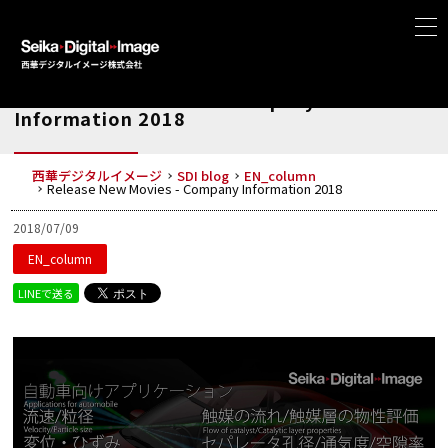
Release New Movies - Company
Information 2018
西華デジタルイメージ
SDI blog
EN_column
Release New Movies - Company Information 2018
2018/07/09
EN_column
LINEで送る