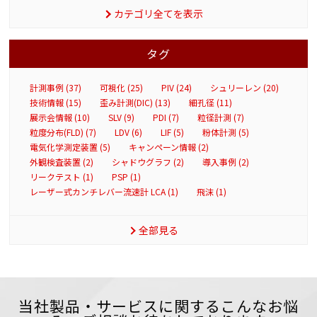
カテゴリ全てを表示
タグ
計測事例 (37)
可視化 (25)
PIV (24)
シュリーレン (20)
技術情報 (15)
歪み計測(DIC) (13)
細孔径 (11)
展示会情報 (10)
SLV (9)
PDI (7)
粒径計測 (7)
粒度分布(FLD) (7)
LDV (6)
LIF (5)
粉体計測 (5)
電気化学測定装置 (5)
キャンペーン情報 (2)
外観検査装置 (2)
シャドウグラフ (2)
導入事例 (2)
リークテスト (1)
PSP (1)
レーザー式カンチレバー流速計 LCA (1)
飛沫 (1)
全部見る
当社製品・サービスに関するこんなお悩