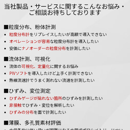
当社製品・サービスに関するこんなお悩み・
ご相談お待ちしております
■粒度分布、粉体計測
粒度分布計
をリプレイスしたいが高額で導入できない
オペレーションが容易
な粒度分布計を導入したい
安価に
ナノオーダーの粒度分布
を計測したい
■流体計測、可視化
流体の
可視化、定量化
に関するお悩み
PIVソフト
を導入したけど上手く計測できない
熱線流速計でうまく測れない流速を計測したい
■ひずみ、変位測定
ひずみゲージが貼れない箇所
のひずみを計測したい
非接触
でひずみ・変位を解析したい
ひずみの分布
を面で計測したい
■薄膜、多孔質素材評価