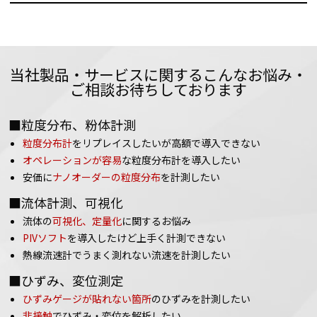
当社製品・サービスに関するこんなお悩み・
ご相談お待ちしております
■粒度分布、粉体計測
粒度分布計
をリプレイスしたいが高額で導入できない
オペレーションが容易
な粒度分布計を導入したい
安価に
ナノオーダーの粒度分布
を計測したい
■流体計測、可視化
流体の
可視化、定量化
に関するお悩み
PIVソフト
を導入したけど上手く計測できない
熱線流速計でうまく測れない流速を計測したい
■ひずみ、変位測定
ひずみゲージが貼れない箇所
のひずみを計測したい
非接触
でひずみ・変位を解析したい