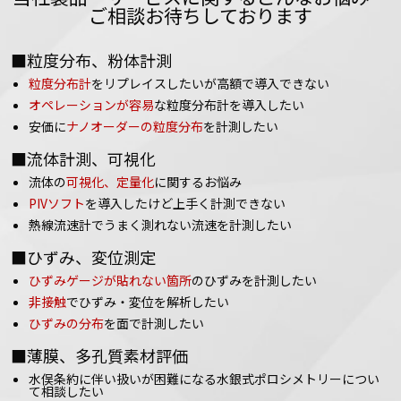
ご相談お待ちしております
■粒度分布、粉体計測
粒度分布計
をリプレイスしたいが高額で導入できない
オペレーションが容易
な粒度分布計を導入したい
安価に
ナノオーダーの粒度分布
を計測したい
■流体計測、可視化
流体の
可視化、定量化
に関するお悩み
PIVソフト
を導入したけど上手く計測できない
熱線流速計でうまく測れない流速を計測したい
■ひずみ、変位測定
ひずみゲージが貼れない箇所
のひずみを計測したい
非接触
でひずみ・変位を解析したい
ひずみの分布
を面で計測したい
■薄膜、多孔質素材評価
水俣条約に伴い扱いが困難になる水銀式ポロシメトリーについ
て相談したい