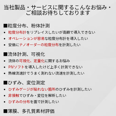
当社製品・サービスに関するこんなお悩み・
ご相談お待ちしております
■粒度分布、粉体計測
粒度分布計
をリプレイスしたいが高額で導入できない
オペレーションが容易
な粒度分布計を導入したい
安価に
ナノオーダーの粒度分布
を計測したい
■流体計測、可視化
流体の
可視化、定量化
に関するお悩み
PIVソフト
を導入したけど上手く計測できない
熱線流速計でうまく測れない流速を計測したい
■ひずみ、変位測定
ひずみゲージが貼れない箇所
のひずみを計測したい
非接触
でひずみ・変位を解析したい
ひずみの分布
を面で計測したい
■薄膜、多孔質素材評価