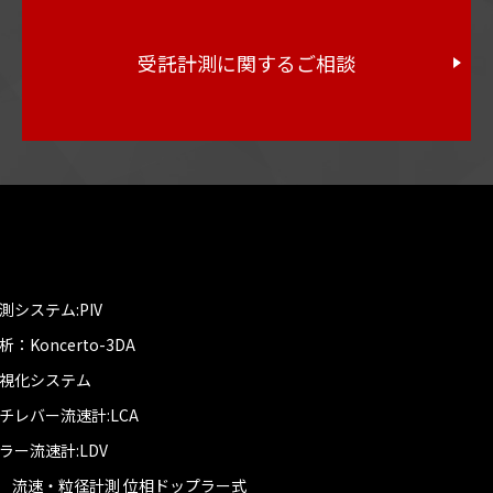
受託計測に関するご相談
システム:PIV
Koncerto-3DA
視化システム
チレバー流速計:LCA
ー流速計:LDV
DI 流速・粒径計測 位相ドップラー式