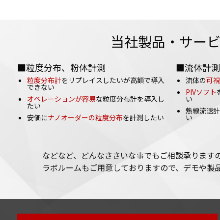
当社製品・サー
■粒度分布、粉体計測
■流体計測
粒度分布計
をリプレイスしたいが高額で導入
流体の
可視
できない
PIVソフト
オペレーションが容易
な粒度分布計を導入し
い
たい
熱線流速計
安価に
ナノオーダーの粒度分布
を計測したい
い
などなど、どんなささいな事でもご相談承ります
ラボルームもご用意しておりますので、デモや製