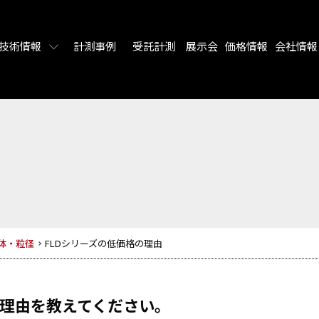
技術情報
計測事例
受託計測
展示会
価格情報
会社情報
体・粒径
FLDシリーズの低価格の理由
が理由を教えてください。