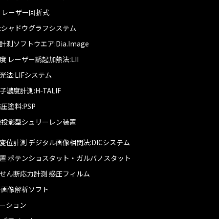
D レーザー回折式
:シャドウグラフシステム
測ソフトウエア:Dia.Image
 レーザー誘起加熱法:LII
法:LIFシステム
濃度計測:H-TALIF
圧塗料:PSP
搬投影型シュリーレン装置
変位計測 デジタル画像相関法:DICシステム
置 ポテンショスタット・ガルバノスタット
せん断応力計測 感圧フィルム
子画像解析ソフト
ーション