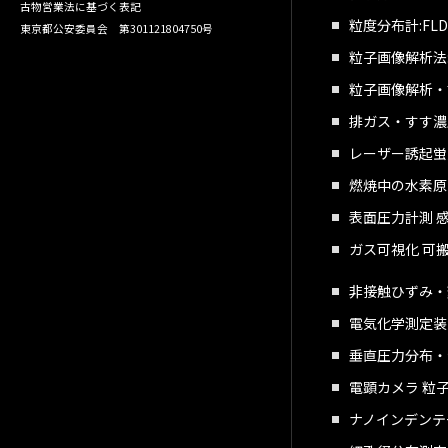
古物営業法に基づく表記
粒度分布計:FL
東京都公安委員会 第301121804750号
粒子画像解析法
粒子画像解析・計
排ガス・すす濃度
レーザー誘起蛍光
燃焼中の水素原子
表面圧力計測 感
ガス可視化 可
非接触ひずみ・
電気化学測定装
垂直圧力分布・
電顕カメラ 粒
ナノインデンテ