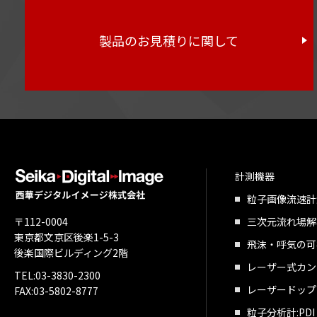
製品のお見積りに関して
計測機器
粒子画像流速計測
〒112-0004
三次元流れ場解析：
東京都文京区後楽1-5-3
飛沫・呼気の可
後楽国際ビルディング2階
レーザー式カン
TEL:
03-3830-2300
レーザードップラ
FAX:03-5802-8777
粒子分析計:P