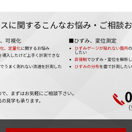
ビスに関するこんなお悩み・ご相談お
、可視化
■ひずみ、変位測定
化、定量化
に関するお悩み
ひずみゲージが貼れない箇所
したい
を導入したけど上手く計測できな
非接触
でひずみ・変位を解析
でうまく測れない流速を計測した
ひずみの分布
を面で計測した
ので、まずはお気軽にご相談下さい。
品の見学も承ります。
（