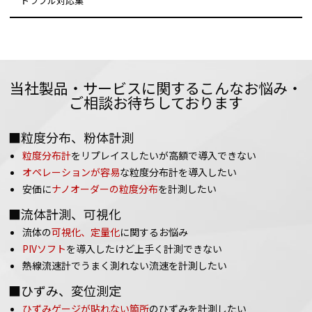
トラブル対応集
当社製品・サービスに関するこんなお悩み・
ご相談お待ちしております
■粒度分布、粉体計測
粒度分布計
をリプレイスしたいが高額で導入できない
オペレーションが容易
な粒度分布計を導入したい
安価に
ナノオーダーの粒度分布
を計測したい
■流体計測、可視化
流体の
可視化、定量化
に関するお悩み
PIVソフト
を導入したけど上手く計測できない
熱線流速計でうまく測れない流速を計測したい
■ひずみ、変位測定
ひずみゲージが貼れない箇所
のひずみを計測したい