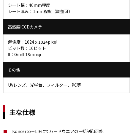
シート幅：40mm程度
シート厚み：1mm程度（調整可）
高感度ICCDカメラ
解像度：1024ｘ1024pixel
ビット数：16ビット
Ⅱ：GenⅡ 18mmφ
その他
UVレンズ、光学台、フィルター、PC等
主な仕様
Koncerto－LIFにてハードウエアの一括制御可能