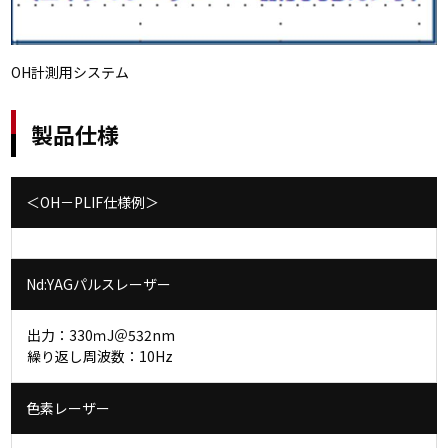
OH計測用システム
製品仕様
＜OH－PLIF仕様例＞
Nd:YAGパルスレーザー
出力：330ｍJ＠532nm
繰り返し周波数：10Hz
色素レーザー