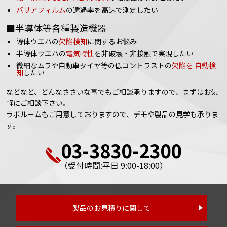
バリアフィルム
の透過率を高速で測定したい
■半導体等各種製造機器
導体ウエハの
欠陥検知
に関するお悩み
半導体ウエハの
電気特性
を非破壊・非接触で実現したい
微細なムラや自動車タイヤ等の低コントラストの
欠陥を 自動検
知
したい
などなど、どんなささいな事でもご相談承りますので、まずはお気
軽にご相談下さい。
ラボルームもご用意しておりますので、デモや製品の見学も承りま
す。
03-3830-2300
（受付時間:平日 9:00-18:00）
製品のお見積りに関して