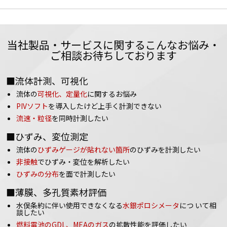
当社製品・サービスに関するこんなお悩み・
ご相談お待ちしております
■流体計測、可視化
流体の
可視化、定量化
に関するお悩み
PIVソフト
を導入したけど上手く計測できない
流速・粒径
を同時計測したい
■ひずみ、変位測定
流体の
ひずみゲージが貼れない箇所
のひずみを計測したい
非接触
でひずみ・変位を解析したい
ひずみの分布
を面で計測したい
■薄膜、多孔質素材評価
水俣条約に伴い使用できなくなる
水銀ポロシメータ
につ いて相
談したい
燃料電池のGDL、MEAのガス
の拡散性能を評価したい