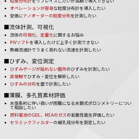
粒度分布計
をリプレイスしたいが高額で導入できない
オペレーションが容易
な粒度分布計を導入したい
安価に
ナノオーダーの粒度分布
を計測したい
■流体計測、可視化
流体の
可視化、定量化
に関するお悩み
PIVソフト
を導入したけど上手く計測できない
熱線流速計でうまく測れない流速を計測したい
■ひずみ、変位測定
ひずみゲージが貼れない箇所
のひずみを計測したい
非接触
でひずみ・変位を解析したい
ひずみの分布
を面で計測したい
■薄膜、多孔質素材評価
水俣条約に伴い扱いが困難になる水銀式ポロシメトリーについ
て相談したい
燃料電池のGDL、MEAのガス
の拡散性能を評価したい
セラミックフィルター
の細孔径分布を測定したい