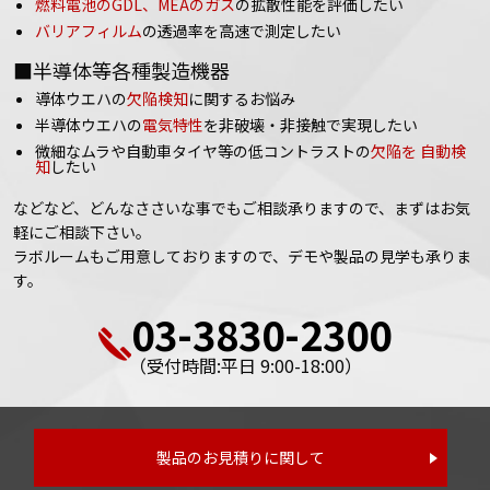
燃料電池のGDL、MEAのガス
の拡散性能を評価したい
バリアフィルム
の透過率を高速で測定したい
■半導体等各種製造機器
導体ウエハの
欠陥検知
に関するお悩み
半導体ウエハの
電気特性
を非破壊・非接触で実現したい
微細なムラや自動車タイヤ等の低コントラストの
欠陥を 自動検
知
したい
などなど、どんなささいな事でもご相談承りますので、まずはお気
軽にご相談下さい。
ラボルームもご用意しておりますので、デモや製品の見学も承りま
す。
03-3830-2300
（受付時間:平日 9:00-18:00）
製品のお見積りに関して