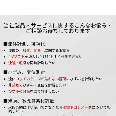
当社製品・サービスに関するこんなお悩み・
ご相談お待ちしております
■流体計測、可視化
流体の
可視化、定量化
に関するお悩み
PIVソフト
を導入したけど上手く計測できない
流速・粒径
を同時計測したい
■ひずみ、変位測定
流体の
ひずみゲージが貼れない箇所
のひずみを計測したい
非接触
でひずみ・変位を解析したい
ひずみの分布
を面で計測したい
■薄膜、多孔質素材評価
水俣条約に伴い使用できなくなる
水銀ポロシメータ
につ いて相
談したい