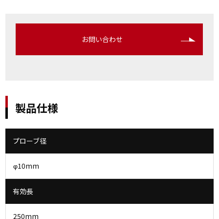
お問い合わせ
製品仕様
プローブ径
φ10mm
有効長
250mm