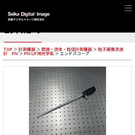
燃焼・流体・粒径計測機器
エンドスコープ
TOP
＞
計測機器
＞
燃焼・流体・粒径計測機器
＞
粒子画像流速
計 PIV
＞
PIV LIF用光学系
＞ エンドスコープ